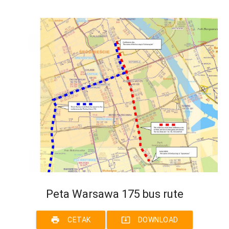
Peta Warsawa 175 bus rute
print
system_update_alt
CETAK
DOWNLOAD