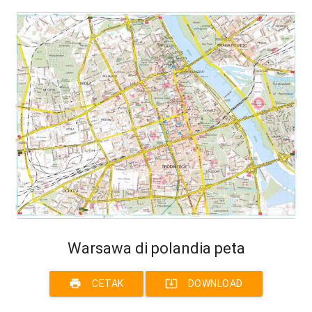
Warsawa di polandia peta
print
system_update_alt
CETAK
DOWNLOAD