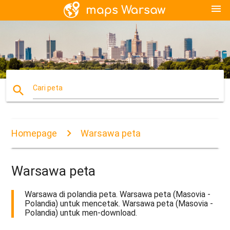
menu
search
Cari peta
Homepage
Warsawa peta
Warsawa peta
Warsawa di polandia peta. Warsawa peta (Masovia -
Polandia) untuk mencetak. Warsawa peta (Masovia -
Polandia) untuk men-download.